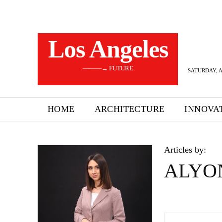
Los Angeles
———→ FUTURE
SATURDAY, A
HOME
ARCHITECTURE
INNOVA
Articles by:
ALYO