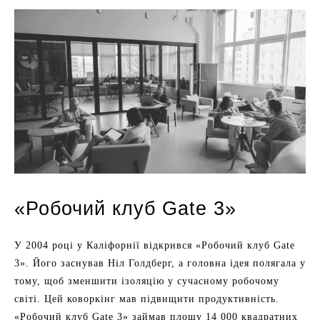
«Робочий клуб Gate 3»
У 2004 році у Каліфорнії відкрився «Робочий клуб Gate
3». Його заснував Ніл Голдберг, а головна ідея полягала у
тому, щоб зменшити ізоляцію у сучасному робочому
світі. Цей коворкінг мав підвищити продуктивність.
«Робочий клуб Gate 3» займав площу 14 000 квадратних