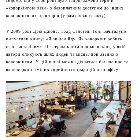
Відомо, що у 2008 році було запроваджено термін
«коворкінгові візи» з безоплатним доступом до інших
коворкінгових просторів (у рамках контракту).
У 2009 році Дрю Джонс, Тодд Санстед, Тоні Бачігалупо
випустили книгу: «Я звідси йду. Як коворкінг робить
офіс застарілим». Це перша книга про коворкінг, у якій
автори описують шлях людей та місць, пов’язаних з
коворкінгом. У цій книзі можна дізнатися більше про те,
як коворкінг змінив сприйняття традиційного офісу.