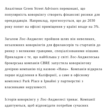
Аналітики Green Street Advisors переконані, що
популярність коворкінгу створить фінансові ризики для
орендодавців. Наприклад, прогнозується, що до 2030
року попит на офісні приміщення у країні впаде на 3%.
Загалом Лос-Анджелес пройшов шлях він невеликих,
незалежних коворкінгів для фрилансерів та стартапів до
ринку з великими гравцями, спеціалізованими нішами.
Прикладом є те, що найбільша у світі Лос-Анджелеська
брокерська компанія CBRE запустила коворкінгову
дочірню компанію під назвою «Hana». Компанія відкрила
перше відділення в Каліфорнії, а саме в офісному
комплексі Park Place в Ірвайні у партнерстві з
власниками нерухомості.
Історія коворкінгу у Лос-Анджелесі триває. Компанії
адаптуються, щоб відповідати потребам сучасних