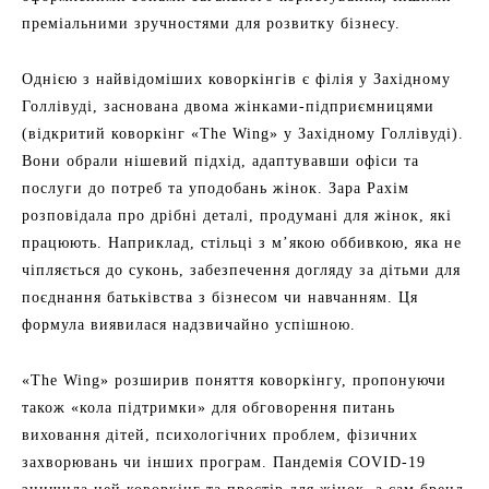
преміальними зручностями для розвитку бізнесу.
Однією з найвідоміших коворкінгів є філія у Західному
Голлівуді, заснована двома жінками-підприємницями
(відкритий коворкінг «The Wing» у Західному Голлівуді).
Вони обрали нішевий підхід, адаптувавши офіси та
послуги до потреб та уподобань жінок. Зара Рахім
розповідала про дрібні деталі, продумані для жінок, які
працюють. Наприклад, стільці з м’якою оббивкою, яка не
чіпляється до суконь, забезпечення догляду за дітьми для
поєднання батьківства з бізнесом чи навчанням. Ця
формула виявилася надзвичайно успішною.
«The Wing» розширив поняття коворкінгу, пропонуючи
також «кола підтримки» для обговорення питань
виховання дітей, психологічних проблем, фізичних
захворювань чи інших програм. Пандемія COVID-19