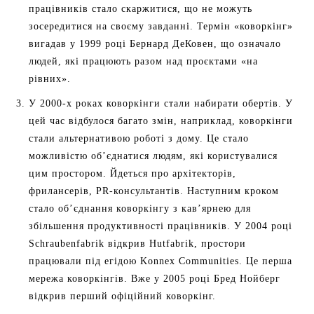
працівників стало скаржитися, що не можуть
зосередитися на своєму завданні. Термін «коворкінг»
вигадав у 1999 році Бернард ДеКовен, що означало
людей, які працюють разом над проєктами «на
рівних».
У 2000-х роках коворкінги стали набирати обертів. У
цей час відбулося багато змін, наприклад, коворкінги
стали альтернативою роботі з дому. Це стало
можливістю об’єднатися людям, які користувалися
цим простором. Йдеться про архітекторів,
фрилансерів, PR-консультантів. Наступним кроком
стало об’єднання коворкінгу з кав’ярнею для
збільшення продуктивності працівників. У 2004 році
Schraubenfabrik відкрив Hutfabrik, простори
працювали під егідою Konnex Communities. Це перша
мережа коворкінгів. Вже у 2005 році Бред Нойберг
відкрив перший офіційний коворкінг.