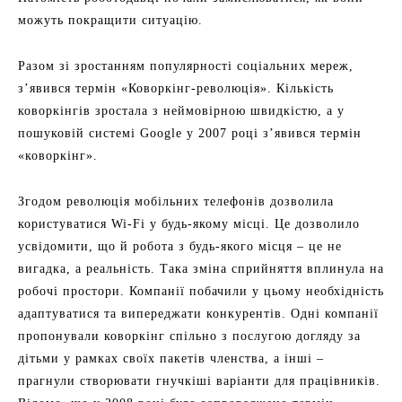
можуть покращити ситуацію.
Разом зі зростанням популярності соціальних мереж,
з’явився термін «Коворкінг-революція». Кількість
коворкінгів зростала з неймовірною швидкістю, а у
пошуковій системі Google у 2007 році з’явився термін
«коворкінг».
Згодом революція мобільних телефонів дозволила
користуватися Wi-Fi у будь-якому місці. Це дозволило
усвідомити, що й робота з будь-якого місця – це не
вигадка, а реальність. Така зміна сприйняття вплинула на
робочі простори. Компанії побачили у цьому необхідність
адаптуватися та випереджати конкурентів. Одні компанії
пропонували коворкінг спільно з послугою догляду за
дітьми у рамках своїх пакетів членства, а інші –
прагнули створювати гнучкіші варіанти для працівників.