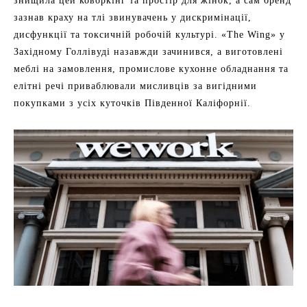
знищила цей коворкінг та простір для жінок, а сам бренд
зазнав краху на тлі звинувачень у дискримінації,
дисфункції та токсичній робочій культурі. «The Wing» у
Західному Голлівуді назавжди зачинився, а виготовлені
меблі на замовлення, промислове кухонне обладнання та
елітні речі приваблювали мисливців за вигідними
покупками з усіх куточків Південної Каліфорнії.