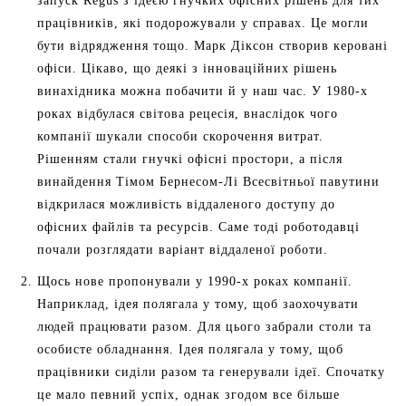
запуск Regus з ідеєю гнучких офісних рішень для тих
працівників, які подорожували у справах. Це могли
бути відрядження тощо. Марк Діксон створив керовані
офіси. Цікаво, що деякі з інноваційних рішень
винахідника можна побачити й у наш час. У 1980-х
роках відбулася світова рецесія, внаслідок чого
компанії шукали способи скорочення витрат.
Рішенням стали гнучкі офісні простори, а після
винайдення Тімом Бернесом-Лі Всесвітньої павутини
відкрилася можливість віддаленого доступу до
офісних файлів та ресурсів. Саме тоді роботодавці
почали розглядати варіант віддаленої роботи.
Щось нове пропонували у 1990-х роках компанії.
Наприклад, ідея полягала у тому, щоб заохочувати
людей працювати разом. Для цього забрали столи та
особисте обладнання. Ідея полягала у тому, щоб
працівники сиділи разом та генерували ідеї. Спочатку
це мало певний успіх, однак згодом все більше