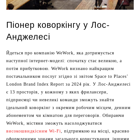
Піонер коворкінгу у Лос-
Анджелесі
Йдеться про компанію WeWork, яка дотримується
наступної інтернет-моделі: спочатку стає великою, а
потім прибутковою. WeWork визнано найкращим
постачальником послуг згідно зі звітом Space to Places’
London Brand Index Report за 2024 рік. У Лос-Анджелесі
є 13 просторів, у кожному з яких фрилансери,
підприємці чи невеликі команди зможуть знайти
ідеальний коворкінг з окремим робочим місцем, денним
абонементом чи кімнатою для переговорів. Обираючи
WeWork, містяни зможуть насолоджуватися
високошвидкісним Wi-Fi
, підтримкою на місці, красиво
оформленими зонами загального користування, іншими