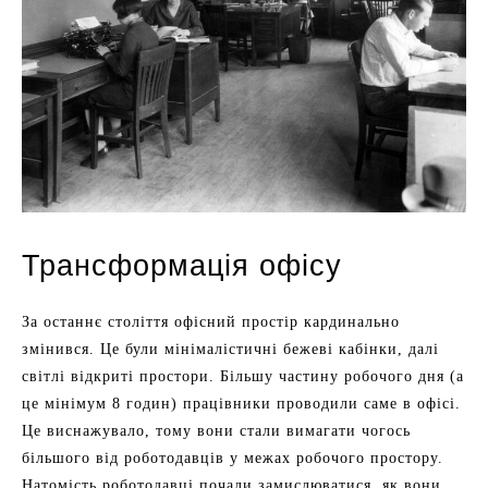
Трансформація офісу
За останнє століття офісний простір кардинально
змінився. Це були мінімалістичні бежеві кабінки, далі
світлі відкриті простори. Більшу частину робочого дня (а
це мінімум 8 годин) працівники проводили саме в офісі.
Це виснажувало, тому вони стали вимагати чогось
більшого від роботодавців у межах робочого простору.
Натомість роботодавці почали замислюватися, як вони