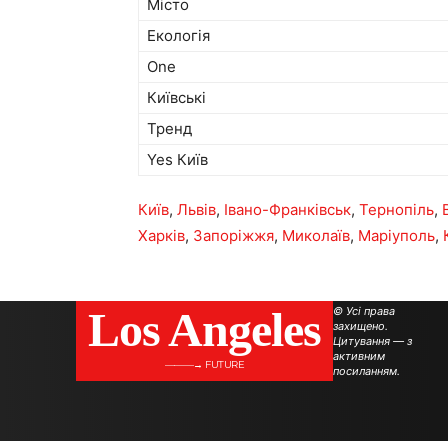
Місто
Екологія
One
Київські
Тренд
Yes Київ
Київ
,
Львів
,
Івано-Франківськ
,
Тернопіль
,
Харків
,
Запоріжжя
,
Миколаїв
,
Маріуполь
,
Los Angeles
© Усі права
захищено.
Цитування — з
активним
———→ FUTURE
посиланням.