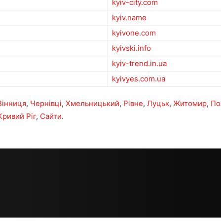
kyiv-city.com
kyiv.name
kyivone.com
kyivski.info
kyiv-trend.in.ua
kyivyes.com.ua
Вінниця
,
Чернівці
,
Хмельницький
,
Рівне
,
Луцьк
,
Житомир
,
По
Кривий Ріг
,
Сайти
.