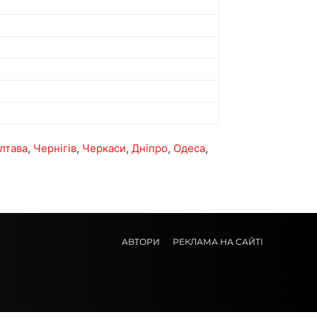
лтава
,
Чернігів
,
Черкаси
,
Дніпро
,
Одеса
,
АВТОРИ
РЕКЛАМА НА САЙТІ