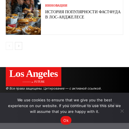
ИННОВАЦИИ
ИСТОРИЯ ПОПУЛЯРНОСТИ ФАСТФУДА
В ЛОС-АНДЖЕЛЕСЕ
Los Angeles
———→ FUTURE
© Все права защищены. Цитирование — с активной ссылкой.
We use cookies to ensure that we give you the best
experience on our website. If you continue to use this site we
АВТОРЫ
РЕКЛАМА НА САЙТЕ
will assume that you are happy with it.
Ok
.
.
.