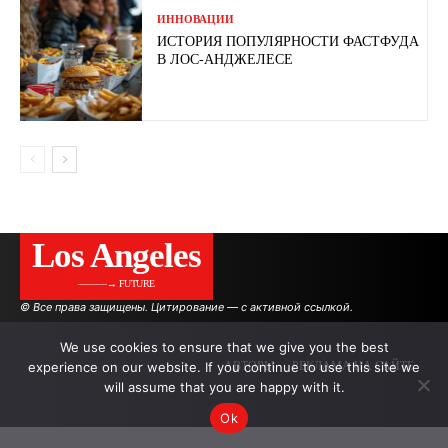
ИННОВАЦИИ
ИСТОРИЯ ПОПУЛЯРНОСТИ ФАСТФУДА
В ЛОС-АНДЖЕЛЕСЕ
Los Angeles
———→ FUTURE
© Все права защищены. Цитирование — с активной ссылкой.
We use cookies to ensure that we give you the best
experience on our website. If you continue to use this site we
АВТОРЫ
РЕКЛАМА НА САЙТЕ
will assume that you are happy with it.
Ok
.
.
.