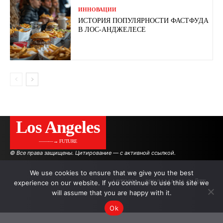
ИННОВАЦИИ
ИСТОРИЯ ПОПУЛЯРНОСТИ ФАСТФУДА
В ЛОС-АНДЖЕЛЕСЕ
Los Angeles
———→ FUTURE
© Все права защищены. Цитирование — с активной ссылкой.
We use cookies to ensure that we give you the best
experience on our website. If you continue to use this site we
АВТОРЫ
РЕКЛАМА НА САЙТЕ
will assume that you are happy with it.
Ok
.
.
.