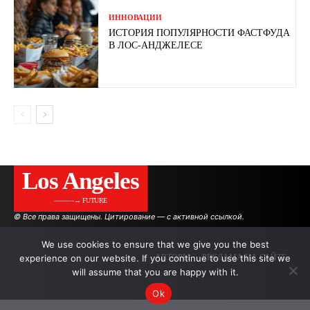
ИННОВАЦИИ
ИСТОРИЯ ПОПУЛЯРНОСТИ ФАСТФУДА
В ЛОС-АНДЖЕЛЕСЕ
Los Angeles
———→ FUTURE
© Все права защищены. Цитирование — с активной ссылкой.
We use cookies to ensure that we give you the best
experience on our website. If you continue to use this site we
АВТОРЫ
РЕКЛАМА НА САЙТЕ
will assume that you are happy with it.
Ok
.
.
.