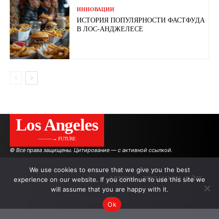
ИННОВАЦИИ
ИСТОРИЯ ПОПУЛЯРНОСТИ ФАСТФУДА
В ЛОС-АНДЖЕЛЕСЕ
Los Angeles
———→ FUTURE
© Все права защищены. Цитирование — с активной ссылкой.
We use cookies to ensure that we give you the best
experience on our website. If you continue to use this site we
АВТОРЫ
РЕКЛАМА НА САЙТЕ
will assume that you are happy with it.
Ok
.
.
.