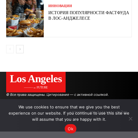
ИННОВАЦИИ
ИСТОРИЯ ПОПУЛЯРНОСТИ ФАСТФУДА
В ЛОС-АНДЖЕЛЕСЕ
Los Angeles
———→ FUTURE
© Все права защищены. Цитирование — с активной ссылкой.
We use cookies to ensure that we give you the best
experience on our website. If you continue to use this site we
АВТОРЫ
РЕКЛАМА НА САЙТЕ
will assume that you are happy with it.
Ok
.
.
.