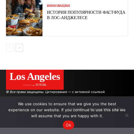
ИННОВАЦИИ
ИСТОРИЯ ПОПУЛЯРНОСТИ ФАСТФУДА
В ЛОС-АНДЖЕЛЕСЕ
Los Angeles
———→ FUTURE
© Все права защищены. Цитирование — с активной ссылкой.
We use cookies to ensure that we give you the best
experience on our website. If you continue to use this site we
АВТОРЫ
РЕКЛАМА НА САЙТЕ
will assume that you are happy with it.
Ok
.
.
.