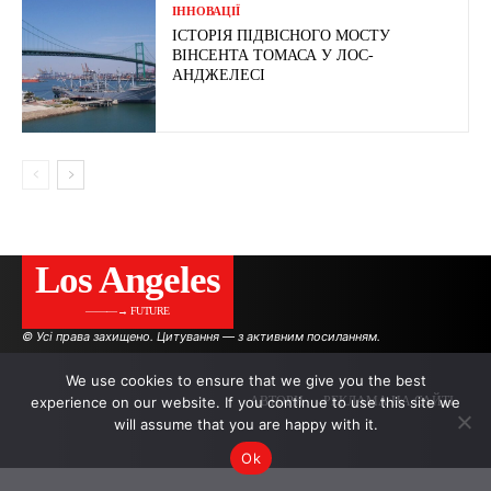
ІННОВАЦІЇ
ІСТОРІЯ ПІДВІСНОГО МОСТУ
ВІНСЕНТА ТОМАСА У ЛОС-
АНДЖЕЛЕСІ
Los Angeles
———→ FUTURE
© Усі права захищено. Цитування — з активним посиланням.
We use cookies to ensure that we give you the best
experience on our website. If you continue to use this site we
АВТОРИ
РЕКЛАМА НА САЙТІ
will assume that you are happy with it.
Ok
.
.
.