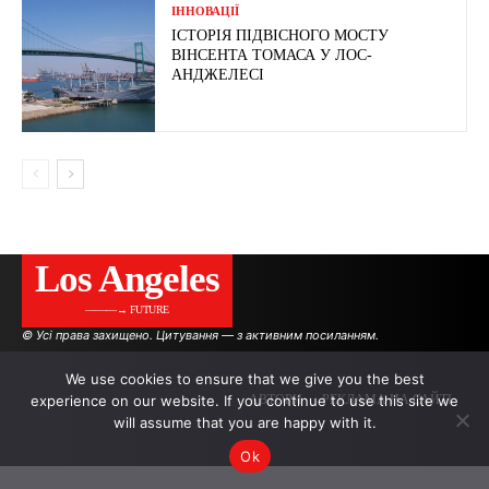
ІННОВАЦІЇ
ІСТОРІЯ ПІДВІСНОГО МОСТУ
ВІНСЕНТА ТОМАСА У ЛОС-
АНДЖЕЛЕСІ
Los Angeles
———→ FUTURE
© Усі права захищено. Цитування — з активним посиланням.
We use cookies to ensure that we give you the best
experience on our website. If you continue to use this site we
АВТОРИ
РЕКЛАМА НА САЙТІ
will assume that you are happy with it.
Ok
.
.
.