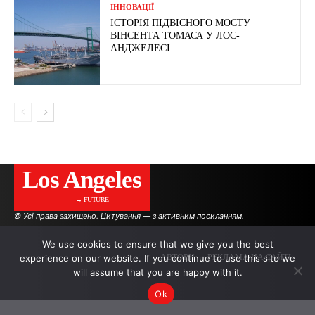
ІННОВАЦІЇ
ІСТОРІЯ ПІДВІСНОГО МОСТУ
ВІНСЕНТА ТОМАСА У ЛОС-
АНДЖЕЛЕСІ
Los Angeles
———→ FUTURE
© Усі права захищено. Цитування — з активним посиланням.
We use cookies to ensure that we give you the best
experience on our website. If you continue to use this site we
АВТОРИ
РЕКЛАМА НА САЙТІ
will assume that you are happy with it.
Ok
.
.
.