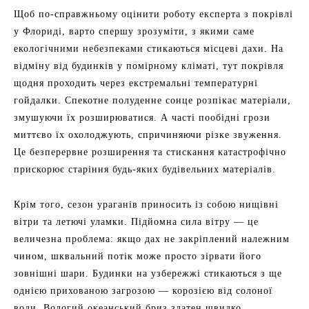
Щоб по-справжньому оцінити роботу експерта з покрівлі
у Флориді, варто спершу зрозуміти, з якими саме
екологічними небезпеками стикаються місцеві дахи. На
відміну від будинків у помірному кліматі, тут покрівля
щодня проходить через екстремальні температурні
гойдалки. Спекотне полуденне сонце розпікає матеріали,
змушуючи їх розширюватися. А часті пообідні грози
миттєво їх охолоджують, спричиняючи різке звуження.
Це безперервне розширення та стискання катастрофічно
прискорює старіння будь-яких будівельних матеріалів.
Крім того, сезон ураганів приносить із собою нищівні
вітри та летючі уламки. Підйомна сила вітру — це
величезна проблема: якщо дах не закріплений належним
чином, шквальний потік може просто зірвати його
зовнішні шари. Будинки на узбережжі стикаються з ще
однією прихованою загрозою — корозією від солоної
води. Вологий океанський бриз здатен швидко