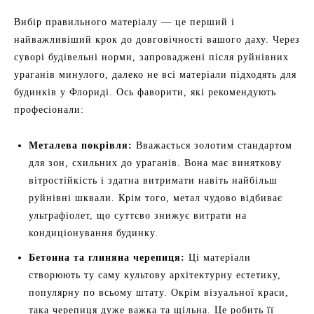
Вибір правильного матеріалу — це перший і
найважливіший крок до довговічності вашого даху. Через
суворі будівельні норми, запроваджені після руйнівних
ураганів минулого, далеко не всі матеріали підходять для
будинків у Флориді. Ось фаворити, які рекомендують
професіонали:
Металева покрівля:
Вважається золотим стандартом
для зон, схильних до ураганів. Вона має виняткову
вітростійкість і здатна витримати навіть найбільш
руйнівні шквали. Крім того, метал чудово відбиває
ультрафіолет, що суттєво знижує витрати на
кондиціонування будинку.
Бетонна та глиняна черепиця:
Ці матеріали
створюють ту саму культову архітектурну естетику,
популярну по всьому штату. Окрім візуальної краси,
така черепиця дуже важка та щільна. Це робить її