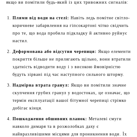
якщо ви помітили будь-який із цих тривожних сигналів:
Плями від води на стелі:
Навіть ледь помітне світло-
коричневе забарвлення на гіпсокартоні чітко свідчить
про те, що вода пробила підкладку й активно руйнує
настил.
Деформована або відсутня черепиця:
Якщо елементи
покриття більше не прилягають щільно, вони втратили
здатність відводити воду і з високою ймовірністю
будуть зірвані під час наступного сильного шторму.
Надмірна втрата гранул:
Якщо ви помітили значне
скупчення грубих гранул у водостоках, це означає, що
термін експлуатації вашої бітумної черепиці стрімко
добігає кінця.
Пошкодження обшивних планок:
Металеві смуги
навколо димаря та в розжолобках даху є
найвразливішими місцями для проникнення води. Їх