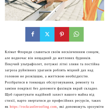
Клімат Флориди славиться своїм нескінченним сонцем,
але водночас він нещадний до житлових будинків.
Пекучий ультрафіолет, потужні літні зливи та постійна
загроза руйнівних ураганів роблять міцний дах над
головою не розкішшю, а життєвою необхідністю.
Розібратися в тонкощах обслуговування, ремонту та
заміни покрівлі без допомоги фахівців вкрай складно.
Щоб гарантувати надійний захист вашого майна від
стихії, варто звертатися до професійних ресурсів, таких
як
https://rockcastleroofing.com
, які допоможуть зрозуміти