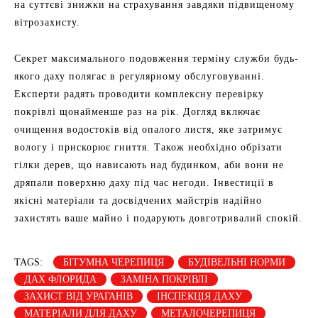
на суттєві знижки на страхування завдяки підвищеному
вітрозахисту.
Секрет максимального подовження терміну служби будь-
якого даху полягає в регулярному обслуговуванні.
Експерти радять проводити комплексну перевірку
покрівлі щонайменше раз на рік. Догляд включає
очищення водостоків від опалого листя, яке затримує
вологу і прискорює гниття. Також необхідно обрізати
гілки дерев, що нависають над будинком, аби вони не
дряпали поверхню даху під час негоди. Інвестиції в
якісні матеріали та досвідчених майстрів надійно
захистять ваше майно і подарують довготривалий спокій.
TAGS:
БІТУМНА ЧЕРЕПИЦЯ
БУДІВЕЛЬНІ НОРМИ
ДАХ ФЛОРИДА
ЗАМІНА ПОКРІВЛІ
ЗАХИСТ ВІД УРАГАНІВ
ІНСПЕКЦІЯ ДАХУ
МАТЕРІАЛИ ДЛЯ ДАХУ
МЕТАЛОЧЕРЕПИЦЯ