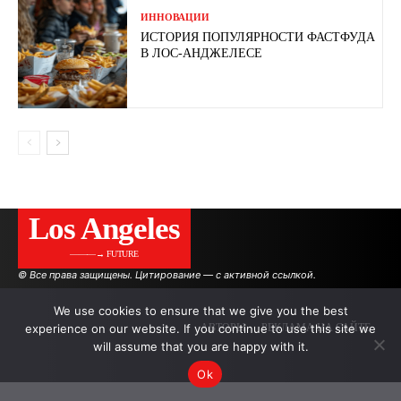
ИННОВАЦИИ
ИСТОРИЯ ПОПУЛЯРНОСТИ ФАСТФУДА
В ЛОС-АНДЖЕЛЕСЕ
Los Angeles
———→ FUTURE
© Все права защищены. Цитирование — с активной ссылкой.
We use cookies to ensure that we give you the best
experience on our website. If you continue to use this site we
АВТОРЫ
РЕКЛАМА НА САЙТЕ
will assume that you are happy with it.
Ok
.
.
.