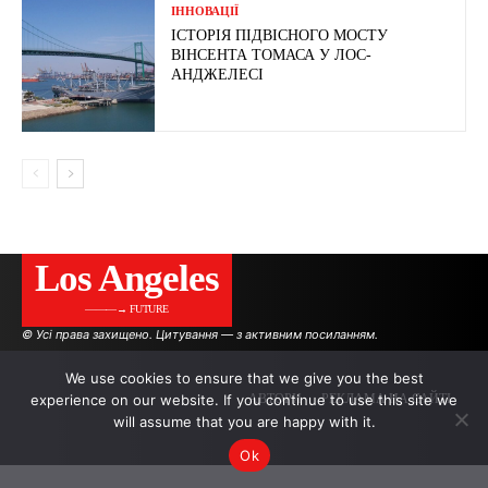
ІННОВАЦІЇ
ІСТОРІЯ ПІДВІСНОГО МОСТУ
ВІНСЕНТА ТОМАСА У ЛОС-
АНДЖЕЛЕСІ
Los Angeles
———→ FUTURE
© Усі права захищено. Цитування — з активним посиланням.
We use cookies to ensure that we give you the best
experience on our website. If you continue to use this site we
АВТОРИ
РЕКЛАМА НА САЙТІ
will assume that you are happy with it.
Ok
.
.
.