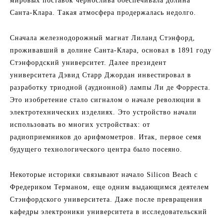
мировых поставок чернослива обеспечивала долина
Санта-Клара. Такая атмосфера продержалась недолго.
Сначала железнодорожный магнат Лиланд Стэнфорд,
проживавший в долине Санта-Клара, основал в 1891 году
Стэнфордский университет. Далее президент
университета Дэвид Старр Джордан инвестировал в
разработку триодной (аудионной) лампы Ли де Форреста.
Это изобретение стало сигналом о начале революции в
электротехнических изделиях. Это устройство начали
использовать во многих устройствах: от
радиоприемников до арифмометров. Итак, первое семя
будущего технологического центра было посеяно.
Некоторые историки связывают начало Silicon Beach с
Фредериком Терманом, еще одним выдающимся деятелем
Стэнфордского университета. Даже после превращения
кафедры электроники университета в исследовательский