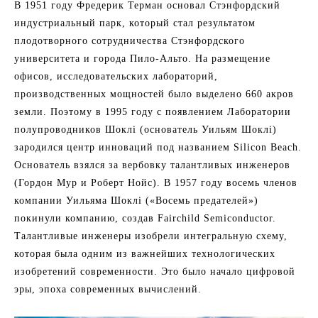
В 1951 году Фредерик Терман основал Стэнфордский
индустриальный парк, который стал результатом
плодотворного сотрудничества Стэнфордского
университета и города Пило-Альто. На размещение
офисов, исследовательских лабораторий,
производственных мощностей было выделено 660 акров
земли. Поэтому в 1995 году с появлением Лаборатории
полупроводников Шоклі (основатель Уильям Шоклі)
зародился центр инноваций под названием Silicon Beach.
Основатель взялся за вербовку талантливых инженеров
(Гордон Мур и Роберт Нойс). В 1957 году восемь членов
компании Уильяма Шоклі («Восемь предателей»)
покинули компанию, создав Fairchild Semiconductor.
Талантливые инженеры изобрели интегральную схему,
которая была одним из важнейших технологических
изобретений современности. Это было начало цифровой
эры, эпоха современных вычислений.