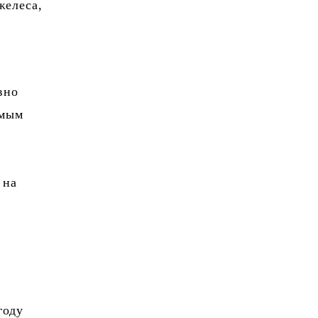
желеса,
вно
амым
 на
году