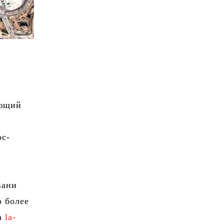
ающий
ос-
вани
о более
та
la-