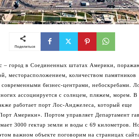
Поделиться
с – город в Соединенных штатах Америки, пораж
ой, месторасположением, количеством памятников
 современными бизнес-центрами, небоскребами. Л
ногих ассоциируется с солнцем, пляжем, морем. В
акже работает порт Лос-Анджелеса, который еще
Порт Америки». Портом управляет Департамент га
имает 3000 гектар земли и воды с 69 километров. Н
этом важном объекте поговорим на страницах сай