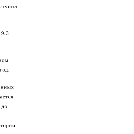
иступил
 9.3
дном
год.
енных
ается
 до
итории