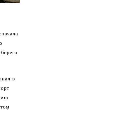
сначала
о
 берега
анал в
порт
нинг
этом