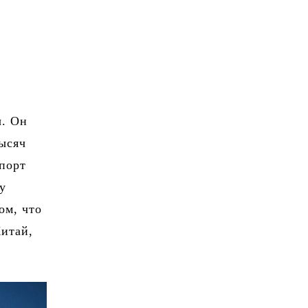
ы. Он
тысяч
 порт
у
ом, что
итай,